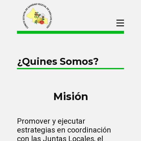
Inicio
CESAVESLP
¿Quienes Somos?
¿Quines Somos?
Organigrama
Campañas
Procesos de
Adquisiciones
Misión
Convocatorias
Divulgación
Promover y ejecutar
estrategias en coordinación
con las Juntas Locales, el