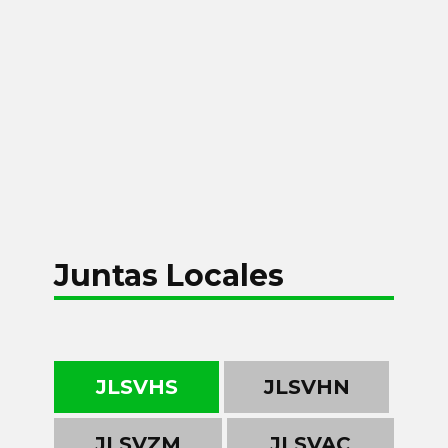
Juntas Locales
JLSVHS
JLSVHN
JLSVZM
JLSVAC