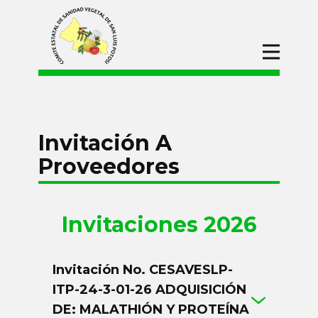
Inicio
CESAVESLP
Campañas
Invitación A
Procesos de
Adquisiciones
Proveedores
2026
2025
Invitaciones 2026
2024
2023
Invitación No. CESAVESLP-
2022
ITP-24-3-01-26 ADQUISICIÓN
2021
DE: MALATHIÓN Y PROTEÍNA