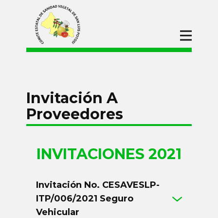
Inicio
CESAVESLP
Campañas
Invitación A
Procesos de
Adquisiciones
Proveedores
2022
2021
INVITACIONES​ 2021
2020
Convocatorias
Invitación No. CESAVESLP-
Divulgación
ITP/006/2021 Seguro
Vehicular