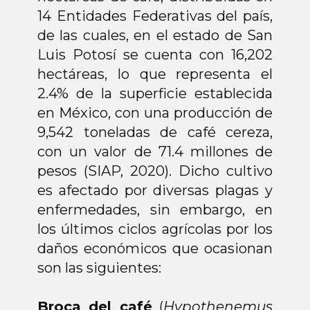
Campaña Contra Plagas Del Cafeto
14 Entidades Federativas del país,
Campaña Del Manejo Fitosanitario
De Hortalizas
de las cuales, en el estado de San
Luis Potosí se cuenta con 16,202
Operación de Puntos de Verificación
Interna en Materia Fitosanitaria
hectáreas, lo que representa el
Inocuidad Agricola
2.4% de la superficie establecida
en México, con una producción de
Procesos de
Adquisiciones
9,542 toneladas de café cereza,
con un valor de 71.4 millones de
Convocatorias
pesos (SIAP, 2020). Dicho cultivo
Divulgación
es afectado por diversas plagas y
enfermedades, sin embargo, en
los últimos ciclos agrícolas por los
daños económicos que ocasionan
son las siguientes:
Broca del café
(
Hypothenemus