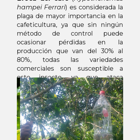
hampei Ferrari
) es considerada la
plaga de mayor importancia en la
cafeticultura, ya que sin ningún
método de control puede
ocasionar pérdidas en la
producción que van del 30% al
80%, todas las variedades
comerciales son susceptible a
este insecto, ya que ataca
directamente al grano, tanto
frutos tiernos como los granos
maduros o cerezas. En los frutos
jóvenes, el insecto perfora los
granos que aún se encuentran en
estado lechoso, ocasionando la
caída prematura o la pudrición del