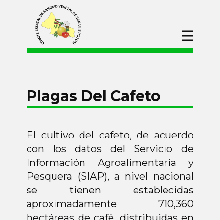
Inicio
CESAVESLP
Campañas
Plagas Del Cafeto
Manejo Fitosanitario En Apoyo A La
Producción Para El Bienestar (Maíz Y
Frijol)
Campañas de Protección
El cultivo del cafeto, de acuerdo
Fitosanitaria
con los datos del Servicio de
Campaña Contra Plagas
Información Agroalimentaria y
Reglamentadas De Los Cítricos
Pesquera (SIAP), a nivel nacional
Campaña Nacional Contra Moscas
De La Fruta
se tienen establecidas
aproximadamente 710,360
Campaña Contra La Langosta
hectáreas de café, distribuidas en