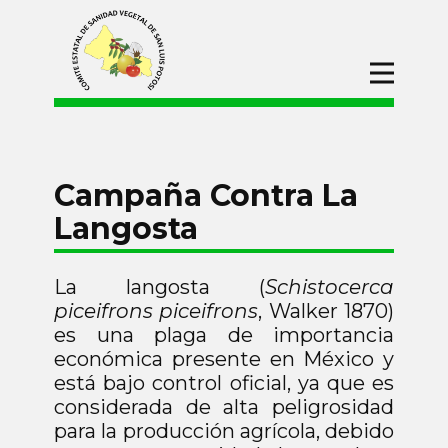
Inicio
CESAVESLP
Campañas
Campaña Contra La
Manejo Fitosanitario En Apoyo A La
Langosta
Producción Para El Bienestar (Maíz Y
Frijol)
Campañas de Protección
Fitosanitaria
La langosta (
Schistocerca
piceifrons piceifrons
, Walker 1870)
Campaña Contra Plagas
Reglamentadas De Los Cítricos
es una plaga de importancia
económica presente en México y
Campaña Nacional Contra Moscas
De La Fruta
está bajo control oficial, ya que es
considerada de alta peligrosidad
Campaña Contra La Langosta
para la producción agrícola, debido