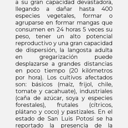
Campaña Contra Plagas Del Cafeto
a su gran capacidad devastadora,
llegando a dañar hasta 400
Campaña Del Manejo Fitosanitario
De Hortalizas
especies vegetales, formar o
agruparse en formar mangas que
Operación de Puntos de Verificación
Interna en Materia Fitosanitaria
consumen en 24 horas 5 veces su
peso, tener un alto potencial
Inocuidad Agricola
reproductivo y una gran capacidad
Procesos de
de dispersión, la langosta adulta
Adquisiciones
en gregarización puede
desplazarse a grandes distancias
Convocatorias
en poco tiempo (20 kilómetros
Divulgación
por hora). Los cultivos afectados
son: básicos (maíz, frijol, chile,
tomate y cacahuate), industriales
(caña de azúcar, soya y especies
forestales), frutales (cítricos,
plátano y coco) y pastizales. En el
estado de San Luis Potosí se ha
reportado la presencia de la