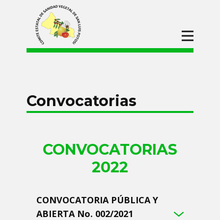
Inicio
CESAVESLP
Campañas
Convocatorias
Procesos de
Adquisiciones
Convocatorias
CONVOCATORIAS
Divulgación
2022
CONVOCATORIA PÚBLICA Y
ABIERTA No. 002/2021