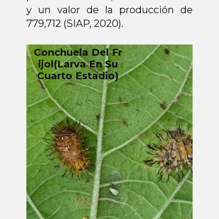
y un valor de la producción de
779,712 (SIAP, 2020).
Por lo anterior, es importante dar
Larva
especial atención a estos cultivos
en aspectos de fitosanidad, ya que
se generan pérdidas económicas
en el cultivo del maíz, derivado del
daño ocasionado por gusano
cogollero (
Spodoptera
frugiperda
) y en el cultivo del frijol
a causa de la conchuela
(
Epilachna varivestis)
y mosquita
blanca (
Bemisia tabaci
), si no se
controlan oportunamente.