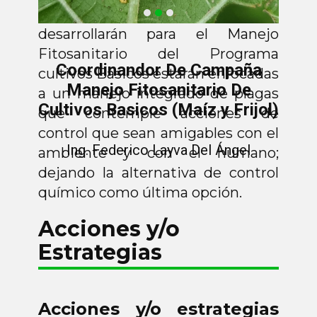
Las actividades que se
desarrollarán para el Manejo
Fitosanitario del Programa
Coordinandor De Campaña
cultivos Básicos estarán enfocadas
Manejo Fitosanitario De
a un manejo integrado de plagas
Cultivos Basicos (Maíz y Frijol
)
que contemple acciones de
control que sean amigables con el
Ing. Federico Layva Del Ángel
ambiente y con el humano;
dejando la alternativa de control
químico como última opción.
Acciones y/o
Estrategias
Acciones y/o estrategias