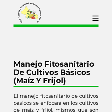
Inicio
CESAVESLP
Campañas
Manejo Fitosanitario De Cultivos
Basicos (Maíz Y Frijol)
Manejo Fitosanitario
Campañas de Protección
Fitosanitaria
De Cultivos Básicos
Operación de Puntos de Verificación
(Maíz Y Frijol)
Interna en Materia Fitosanitaria
Inocuidad Agricola
El manejo fitosanitario de cultivos
Procesos de
Adquisiciones
básicos se enfocará en los cultivos
de maíz y frijol, mismos que son